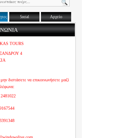
ητες
Social
Αρχείο
ΙΝΩΝΙΑ
KAS TOURS
ΞΑΝΔΡΟΥ 4
ΣΙΑ
μην διστάσετε να επικοινωνήσετε μαζί
ηλέφωνα:
 2481022
9167544
3391348
@windowslive.com