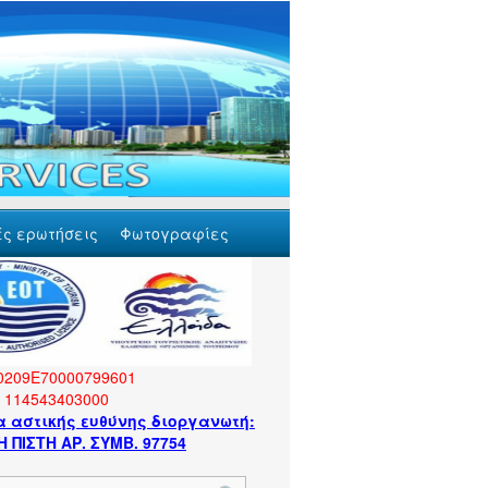
ές ερωτήσεις
Φωτογραφίες
0209Ε70000799601
Η 114543403000
 αστικής ευθύνης διοργανωτή:
 ΠΙΣΤΗ ΑΡ. ΣΥΜΒ. 97754