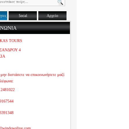
ητες
Social
Αρχείο
ΙΝΩΝΙΑ
KAS TOURS
ΞΑΝΔΡΟΥ 4
ΣΙΑ
μην διστάσετε να επικοινωνήσετε μαζί
ηλέφωνα:
 2481022
9167544
3391348
@windowslive.com