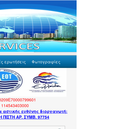
ές ερωτήσεις
Φωτογραφίες
0209Ε70000799601
Η 114543403000
 αστικής ευθύνης διοργανωτή:
 ΠΙΣΤΗ ΑΡ. ΣΥΜΒ. 97754