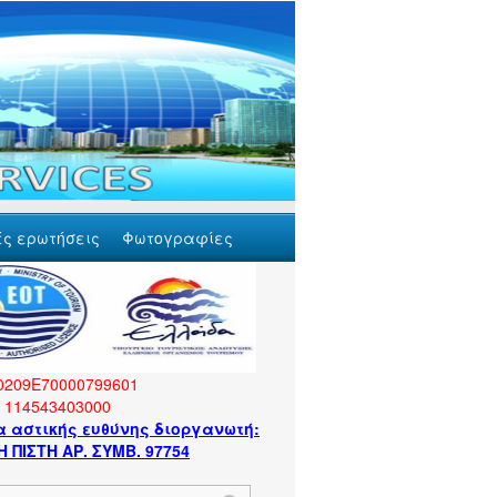
ές ερωτήσεις
Φωτογραφίες
0209Ε70000799601
Η 114543403000
 αστικής ευθύνης διοργανωτή:
 ΠΙΣΤΗ ΑΡ. ΣΥΜΒ. 97754