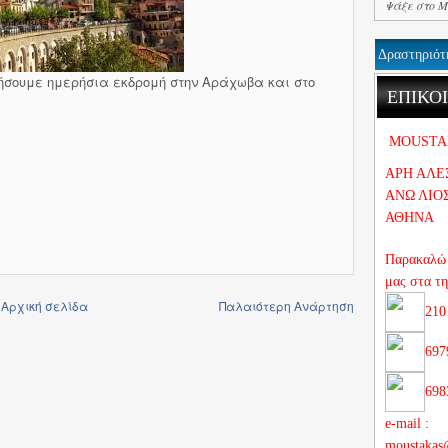
Δραστηριότ
ήσουμε ημερήσια εκδρομή στην Αράχωβα και στο
ΕΠΙΚΟ
MOUSTA
ΑΡΗ ΑΛΕ
ΑΝΩ ΛΙΟ
ΑΘΗΝΑ
Παρακαλώ 
μας στα τ
Αρχική σελίδα
Παλαιότερη Ανάρτηση
210
697
698
e-mail :
moustakas