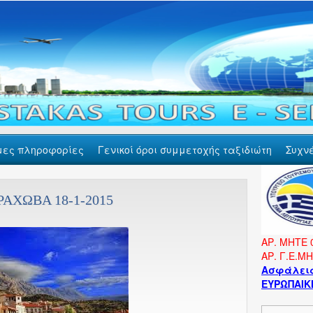
μες πληροφορίες
Γενικοί όροι συμμετοχής ταξιδιώτη
Συχν
ΑΧΩΒΑ 18-1-2015
ΑΡ. ΜΗΤΕ 
ΑΡ. Γ.Ε.Μ
Ασφάλεια
ΕΥΡΩΠΑΙΚΗ