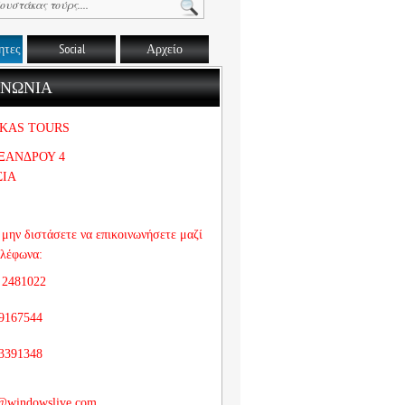
ητες
Social
Αρχείο
ΙΝΩΝΙΑ
KAS TOURS
ΞΑΝΔΡΟΥ 4
ΣΙΑ
μην διστάσετε να επικοινωνήσετε μαζί
ηλέφωνα:
 2481022
9167544
3391348
@windowslive.com